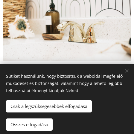
Share
Sütiket használunk, hogy biztosítsuk a weboldal megfelelő
működését és biztonságát, valamint hogy a lehető legjobb
felhasználói élményt kínáljuk Neked.
© 2023 Minden jog fenntartva
Csak a legszükségesebbek elfogadása
K-E-Zs Ablak Békéscsaba, Bartók Béla út 14. Tel.: +36 30 162 3242
GDPR
Összes elfogadása
Sütik