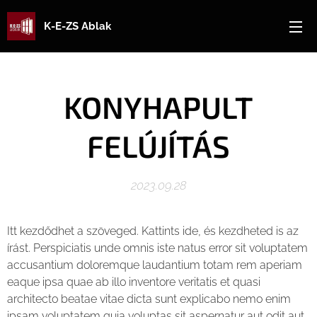
K-E-ZS Ablak
KONYHAPULT
FELÚJÍTÁS
2023.09.28
Itt kezdődhet a szöveged. Kattints ide, és kezdheted is az
írást. Perspiciatis unde omnis iste natus error sit voluptatem
accusantium doloremque laudantium totam rem aperiam
eaque ipsa quae ab illo inventore veritatis et quasi
architecto beatae vitae dicta sunt explicabo nemo enim
ipsam voluptatem quia voluptas sit aspernatur aut odit aut