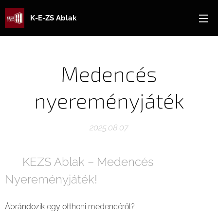
K-E-ZS Ablak
Medencés
nyereményjáték
2025.08.07
🎉 KEZS Ablak – Medencés
Nyereményjáték! 🏊‍♂️☀️
Ábrándozik egy otthoni medencéről?