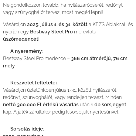
Ne gondolkozzon tovább, ha nyílászárócserét, redőnyt
vagy szúnyoghálót tervez, most megéri lépni!
Vásároljon
2025. július 1. és 31. között
a KEZS Ablaknál, és
nyerjen egy
Bestway Steel Pro
merevfalú
úszómedencét
!
🎁
A nyeremény
:
Bestway Steel Pro medence –
366 cm átmérőjű, 76 cm
mély
🎟️
Részvétel feltételei
:
Vásároljon üzletünkben július 1-31. között nyílászárót,
redőnyt, szúnyoghálót, vagy rendeljen teraszt. Minden
nettó 300.000 Ft értékű vásárlás
után
1 db sorsjegyet
kap. A játék zárultakor pedig kisorsoljuk nyertesünket!
📅
Sorsolás ideje
: